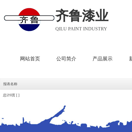
齐鲁漆业
QILU PAINT INDUSTRY
网站首页
公司简介
产品展示
报表名称
总计0页 [ ]