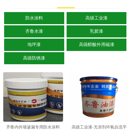
防水涂料
高级工业漆
齐鲁水漆
乳胶漆
地坪漆
高级醇酸外用磁漆
高级防锈漆
齐鲁内外墙渗漏专用防水涂料
高级工业漆-无溶剂环氧自流平