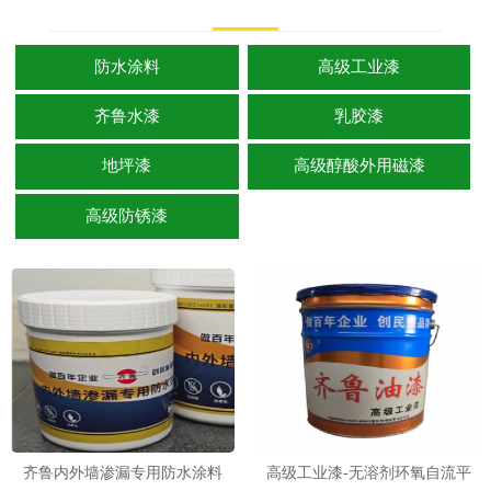
防水涂料
高级工业漆
齐鲁水漆
乳胶漆
地坪漆
高级醇酸外用磁漆
高级防锈漆
齐鲁内外墙渗漏专用防水涂料
高级工业漆-无溶剂环氧自流平