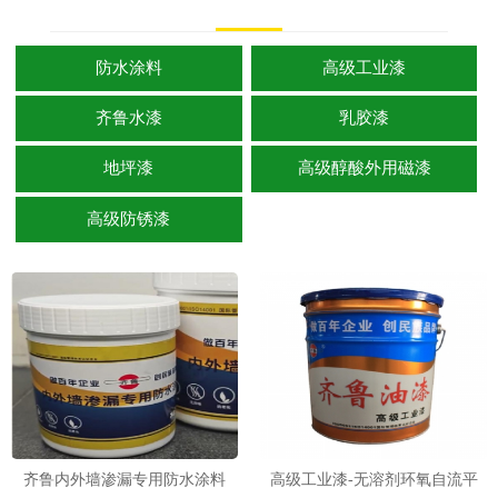
防水涂料
高级工业漆
齐鲁水漆
乳胶漆
地坪漆
高级醇酸外用磁漆
高级防锈漆
齐鲁内外墙渗漏专用防水涂料
高级工业漆-无溶剂环氧自流平