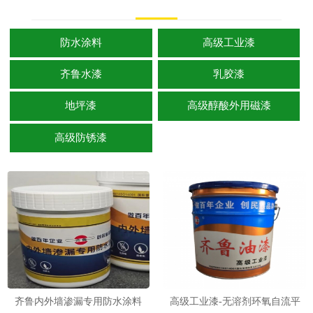
防水涂料
高级工业漆
齐鲁水漆
乳胶漆
地坪漆
高级醇酸外用磁漆
高级防锈漆
齐鲁内外墙渗漏专用防水涂料
高级工业漆-无溶剂环氧自流平